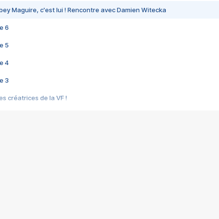
bey Maguire, c'est lui ! Rencontre avec Damien Witecka
e 6
e 5
e 4
e 3
s créatrices de la VF !
e 2
e 1
e Mektoub My Love arrive enfin ! Rencontre avec Shaïn Boumedine et Sal
i : après Toni en famille
elle réalise le bouleversant Dites lui que je l'aime
ais ! Rencontre autour de Vie privée de Rebecca Zlotowski