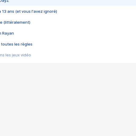
 DayZ
 a 13 ans (et vous l'avez ignoré)
e (littéralement)
im Rayan
 toutes les règles
s les jeux vidéo
us choquant de Rockstar ? - Le scandale BULLY
e plus moche de Steam
du RÊVE tourne au CAUCHEMAR
pendant 8 heures
it… à tort
umiliés par un jeu vidéo
ire - Final Fantasy 8