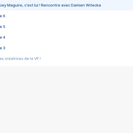
bey Maguire, c'est lui ! Rencontre avec Damien Witecka
e 6
e 5
e 4
e 3
s créatrices de la VF !
e 2
e 1
e Mektoub My Love arrive enfin ! Rencontre avec Shaïn Boumedine et Sal
i : après Toni en famille
elle réalise le bouleversant Dites lui que je l'aime
ais ! Rencontre autour de Vie privée de Rebecca Zlotowski