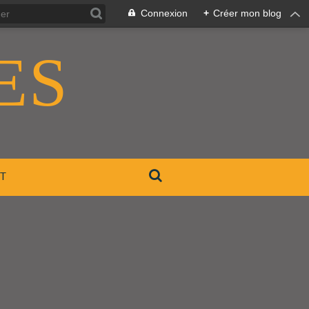
Connexion
+
Créer mon blog
ES
T