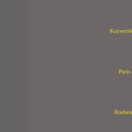
Kaysersb
Paris
Roshei