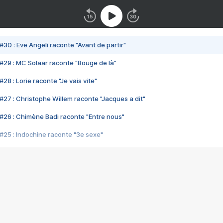
#30 : Eve Angeli raconte "Avant de partir"
#29 : MC Solaar raconte "Bouge de là"
28 : Lorie raconte "Je vais vite"
#27 : Christophe Willem raconte "Jacques a dit"
#26 : Chimène Badi raconte "Entre nous"
#25 : Indochine raconte "3e sexe"
#24 : Zaho raconte "C'est chelou"
#23 : Patrick Bruel raconte "Au café des délices"
#22 : Kyo raconte "Le chemin"
#21 : Nolwenn Leroy raconte "Cassé"