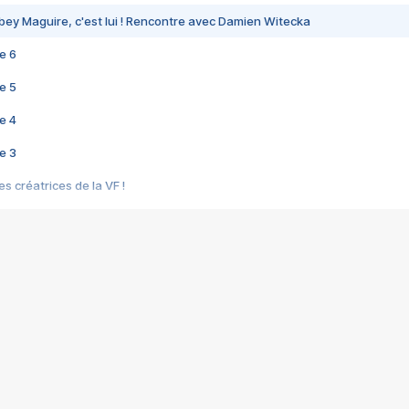
bey Maguire, c'est lui ! Rencontre avec Damien Witecka
e 6
e 5
e 4
e 3
s créatrices de la VF !
e 2
e 1
e Mektoub My Love arrive enfin ! Rencontre avec Shaïn Boumedine et Sal
i : après Toni en famille
elle réalise le bouleversant Dites lui que je l'aime
ais ! Rencontre autour de Vie privée de Rebecca Zlotowski