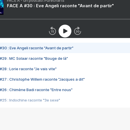
FACE A - un podcast Purecharts
FACE A #30 : Eve Angeli raconte "Avant de partir"
#30 : Eve Angeli raconte "Avant de partir"
#29 : MC Solaar raconte "Bouge de là"
28 : Lorie raconte "Je vais vite"
#27 : Christophe Willem raconte "Jacques a dit"
#26 : Chimène Badi raconte "Entre nous"
#25 : Indochine raconte "3e sexe"
#24 : Zaho raconte "C'est chelou"
#23 : Patrick Bruel raconte "Au café des délices"