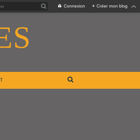
Connexion
+
Créer mon blog
ES
T